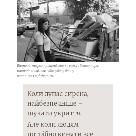
Вікторія та розтрощені віконні рами з її квартири,
пошкодженої внаслідок удару дрону.
Фото: Pat Griffiths/ICRC
Коли лунає сирена,
найбезпечніше –
шукати укриття.
Але коли людям
потрібно кинути все,