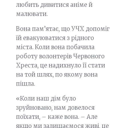
любить дивитися аніме й
малювати.
Вона пам’ятає, що УЧХ допоміг
їй евакуюватися з рідного
міста. Коли вона побачила
роботу волонтерів Червоного
Хреста, це надихнуло її стати
на той шлях, по якому вона
пішла.
«Коли наш дім було
зруйновано, нам довелося
поїхати, – каже вона. – Але
якщо ми залишаємося живі, це