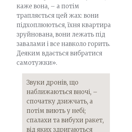
каже вона, – а потім
трапляється цей жах: вони
підхоплюються, їхня квартира
зруйнована, вони лежать під
завалами і все навколо горить.
Деяким вдається вибратися
самотужки».
Звуки дронів, що
наближаються вночі, –
спочатку дзижчать, а
потім виють у небі;
спалахи та вибухи ракет,
від яких здригаються