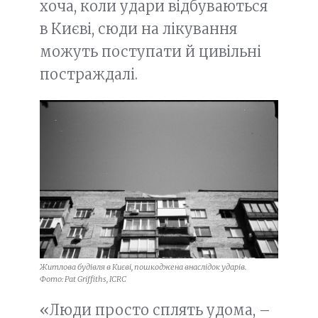
хоча, коли удари відбуваються
в Києві, сюди на лікування
можуть поступати й цивільні
постраждалі.
Житлова будівля в Києві, пошкоджена внаслідок ударів.
Фото: Pat Griffiths, ICRC
«Люди просто сплять удома, –