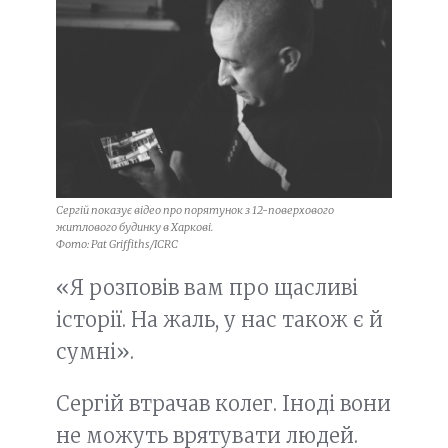
Сергій показує відео про порятунок з 12-поверхового
житлового будинку в Харкові.
Фото: Pat Griffiths/ICRC
«Я розповів вам про щасливі
історії. На жаль, у нас також є й
сумні».
Сергій втрачав колег. Іноді вони
не можуть врятувати людей.