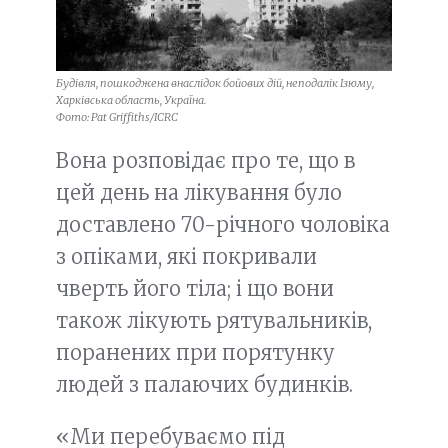
Будівля, пошкоджена внаслідок бойових дій, неподалік Ізюму,
Харківська область, Україна.
Фото: Pat Griffiths/ICRC
Вона розповідає про те, що в
цей день на лікування було
доставлено 70-річного чоловіка
з опіками, які покривали
чверть його тіла; і що вони
також лікують рятувальників,
поранених при порятунку
людей з палаючих будинків.
«Ми перебуваємо під