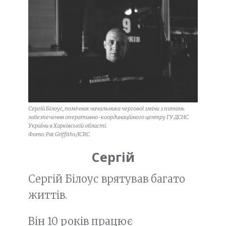
Сергій Білоус, помічник начальника чергової зміни з питань
забезпечення оперативно-координаційного центру ГУ ДСНС
України в Харківській області.
Фото: Pat Griffiths/ICRC
Сергій
Сергій Білоус врятував багато
життів.
Він 10 років працює