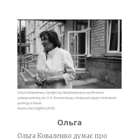
Ольга Коваленко, професор Національного медичного
університету ім. О.О. Богомольця, старший хірург опікового
центру в Києві.
Фото: Pat Griffiths/ICRC
Ольга
Ольга Коваленко думає про