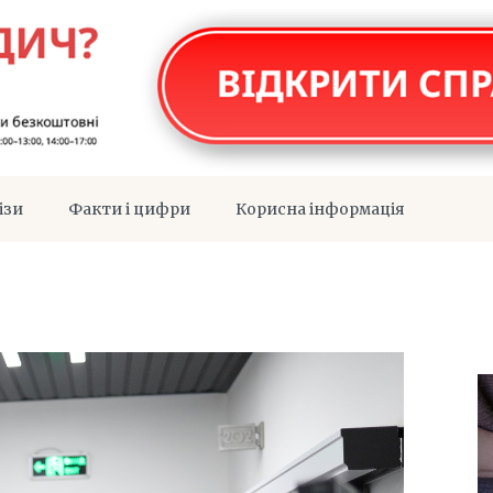
ізи
Факти і цифри
Корисна інформація