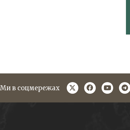
twitter
facebook
youtube
te
Ми в соцмережах