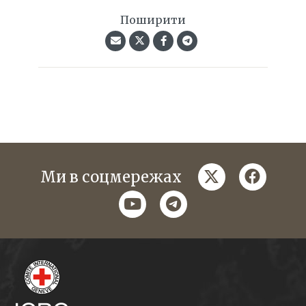
Поширити
twitter
faceboo
Ми в соцмережах
youtube
telegram