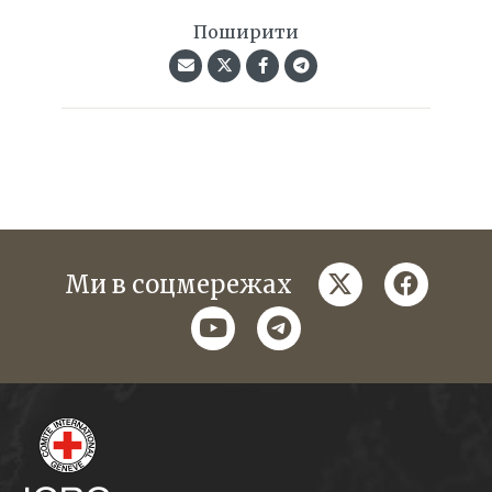
Поширити
twitter
faceboo
Ми в соцмережах
youtube
telegram