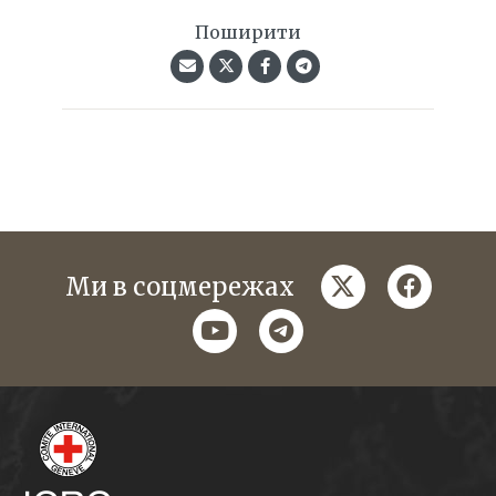
Поширити
twitter
faceboo
Ми в соцмережах
youtube
telegram