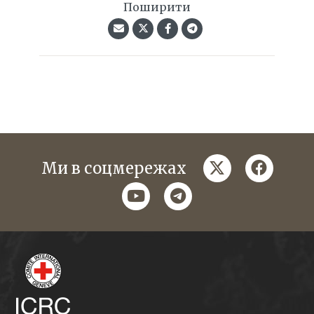
Поширити
twitter
faceboo
Ми в соцмережах
youtube
telegram