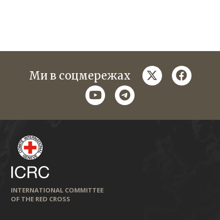
twitter
faceboo
Ми в соцмережах
youtube
telegram
INTERNATIONAL COMMITTEE
OF THE RED CROSS