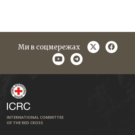
twitter
faceboo
Ми в соцмережах
youtube
telegram
INTERNATIONAL COMMITTEE
OF THE RED CROSS