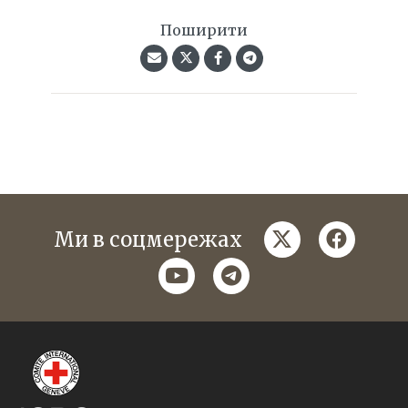
Поширити
twitter
faceboo
Ми в соцмережах
youtube
telegram