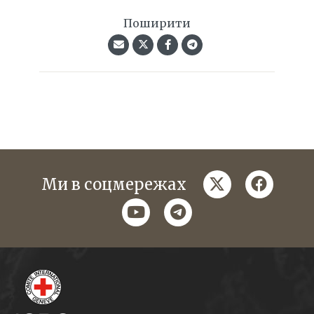
Поширити
twitter
faceboo
Ми в соцмережах
youtube
telegram