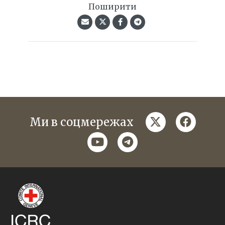
Поширити
twitter
faceboo
Ми в соцмережах
youtube
telegram