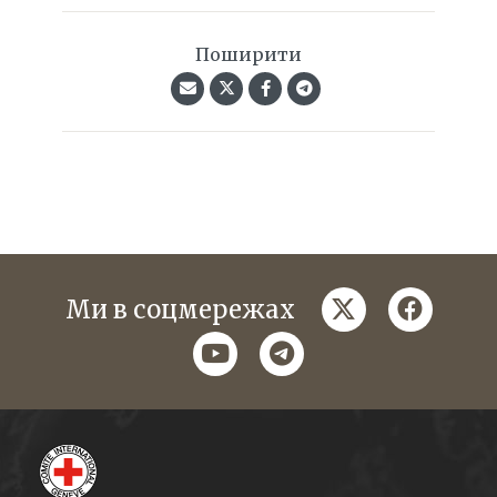
Поширити
twitter
faceboo
Ми в соцмережах
youtube
telegram