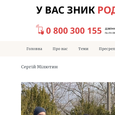
Головна
Про нас
Теми
Пресрел
Сергій Мілютин