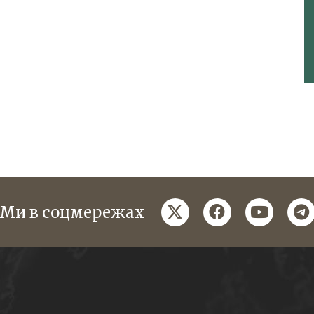
twitter
facebook
youtube
te
Ми в соцмережах