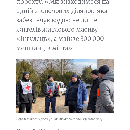
проєкту: «Ми знаходимося на
одній з ключових ділянок, яка
забезпечує водою не лише
жителів житлового масиву
«Інгулець», а майже 300 000
мешканців міста».
Сергій Мілютін, заступник міського голови Кривого Рогу