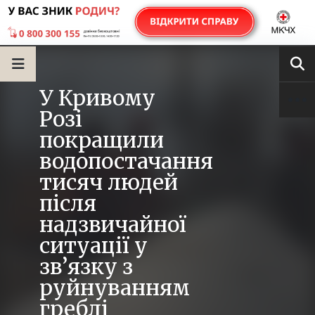
У Кривому
Розі
покращили
водопостачання
тисяч людей
після
надзвичайної
ситуації у
зв’язку з
руйнуванням
греблі