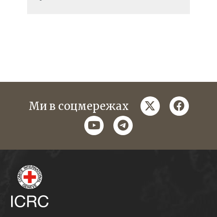
twitter
faceboo
Ми в соцмережах
youtube
telegram