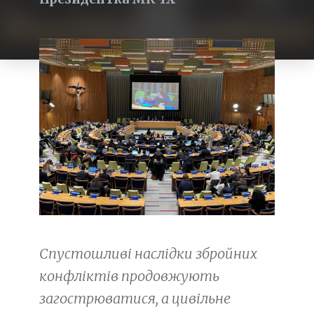
Спустошливі наслідки збройних
конфліктів продовжують
загострюватися, а цивільне