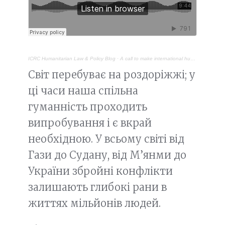
ICRC Humanitarian Law & Policy Blog
·
A call to make international humanitarian law a political priority
Світ перебуває на роздоріжжі; у
ці часи наша спільна
гуманність проходить
випробування і є вкрай
необхідною. У всьому світі від
Гази до Судану, від М’янми до
України збройні конфлікти
залишають глибокі рани в
життях мільйонів людей.