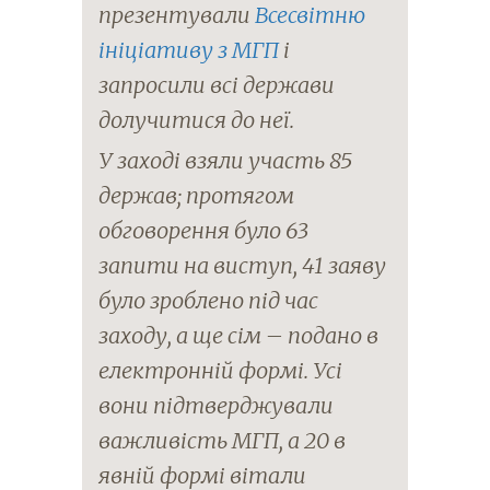
презентували
Всесвітню
ініціативу з МГП
і
запросили всі держави
долучитися до неї.
У заході взяли участь 85
держав; протягом
обговорення було 63
запити на виступ, 41 заяву
було зроблено під час
заходу, а ще сім – подано в
електронній формі. Усі
вони підтверджували
важливість МГП, а 20 в
явній формі вітали