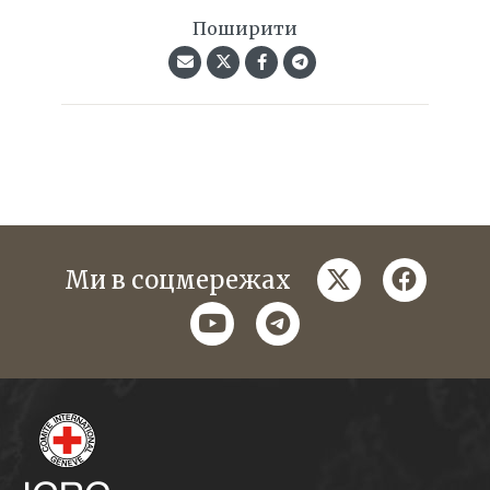
Поширити
twitter
faceboo
Ми в соцмережах
youtube
telegram