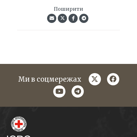
Поширити
twitter
faceboo
Ми в соцмережах
youtube
telegram