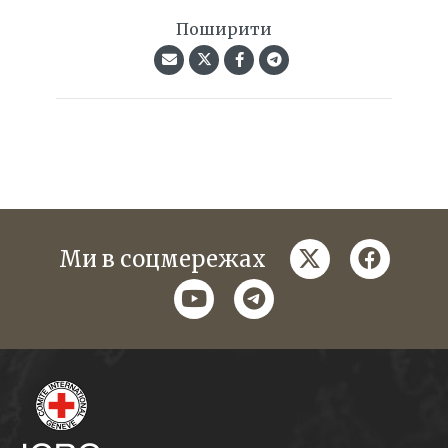
Поширити
twitter
faceboo
Ми в соцмережах
youtube
telegram