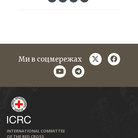
twitter
faceboo
Ми в соцмережах
youtube
telegram
INTERNATIONAL COMMITTEE
OF THE RED CROSS