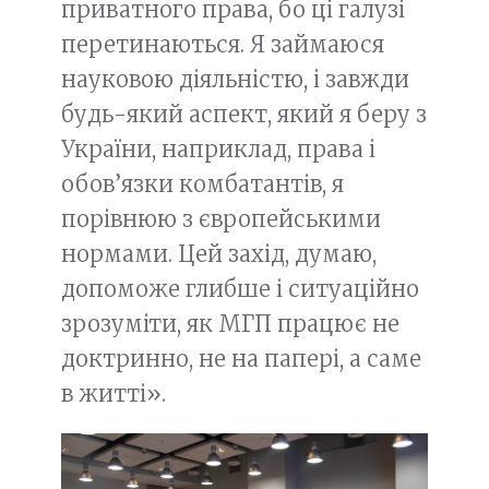
приватного права, бо ці галузі
перетинаються. Я займаюся
науковою діяльністю, і завжди
будь-який аспект, який я беру з
України, наприклад, права і
обов’язки комбатантів, я
порівнюю з європейськими
нормами. Цей захід, думаю,
допоможе глибше і ситуаційно
зрозуміти, як МГП працює не
доктринно, не на папері, а саме
в житті».