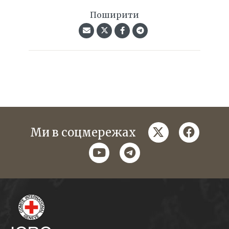
Поширити
twitter
faceboo
Ми в соцмережах
youtube
telegram