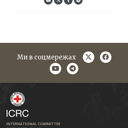
twitter
faceboo
Ми в соцмережах
youtube
telegram
INTERNATIONAL COMMITTEE