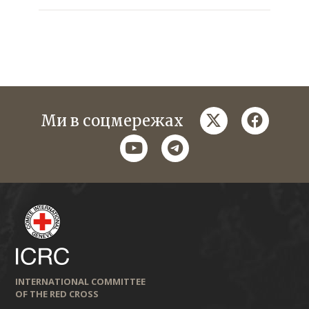
twitter
faceboo
Ми в соцмережах
youtube
telegram
INTERNATIONAL COMMITTEE
OF THE RED CROSS