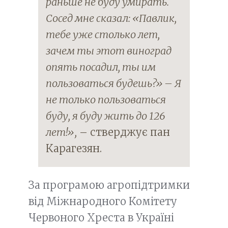
раньше не буду умирать.
Сосед мне сказал: «Павлик,
тебе уже столько лет,
зачем ты этот виноград
опять посадил, ты им
поль
з
оваться будешь?»
–
Я
не только пользовать
с
я
буду, я буду жить до 126
лет!»,
– стверджує пан
Карагезян.
За програмою агропідтримки
від Міжнародного Комітету
Червоного Хреста в Україні