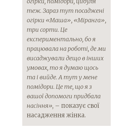
огірки, помідори, цибуля
теж. Зараз тут посаджені
огірки «Маша», «Міранга»,
три сорти. Це
експериментально, бо я
працювала на роботі, де ми
висаджували дещо в інших
умовах, то я думаю щось
та і вийде. А тут у мене
помідори. Це те, що я з
вашої допомоги придбала
насіння»
, – показує свої
насадження жінка.