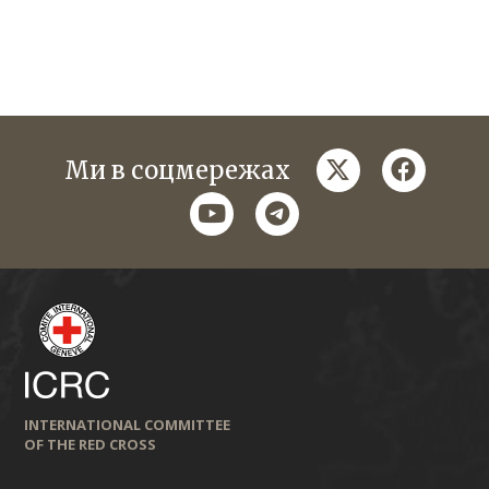
twitter
faceboo
Ми в соцмережах
youtube
telegram
INTERNATIONAL COMMITTEE
OF THE RED CROSS