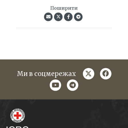
Поширити
twitter
faceboo
Ми в соцмережах
youtube
telegram