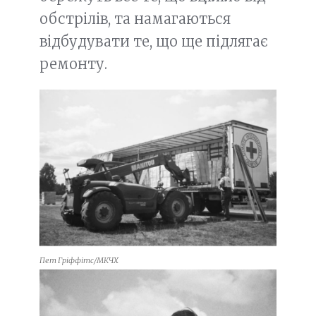
обстрілів, та намагаються
відбудувати те, що ще підлягає
ремонту.
Пет Гріффітс/МКЧХ