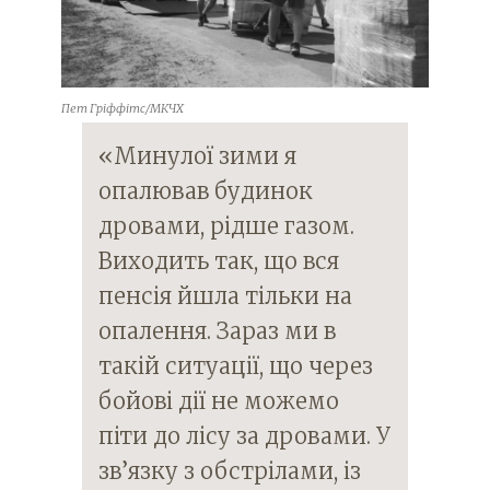
Пет Гріффітс/МКЧХ
«Минулої зими я
опалював будинок
дровами, рідше газом.
Виходить так, що вся
пенсія йшла тільки на
опалення. Зараз ми в
такій ситуації, що через
бойові дії не можемо
піти до лісу за дровами. У
зв’язку з обстрілами, із