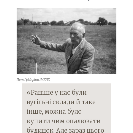
Пет Гріффітс/МКЧХ
«Раніше у нас були
вугільні склади й таке
інше, можна було
купити чим опалювати
будинок. Але зараз цього