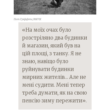
Пет Гріффітс/МКЧХ
«На моїх очах було
розстріляно два будинки
й магазин, який був на
цій площі, з танку. Я не
знаю, навіщо було
руйнувати будинки
мирних жителів… Але не
мені судити. Мені тепер
треба думати, як на свою
пенсію зиму пережити».