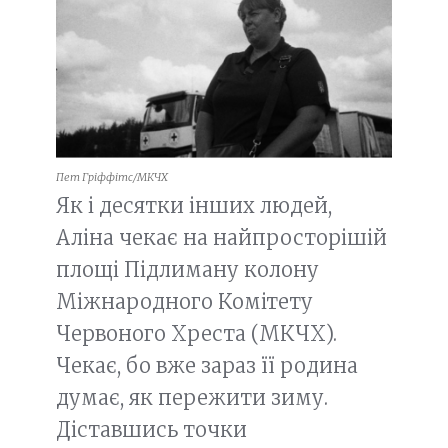
Пет Гріффітс/МКЧХ
Як і десятки інших людей,
Аліна чекає на найпросторішій
площі Підлиману колону
Міжнародного Комітету
Червоного Хреста (МКЧХ).
Чекає, бо вже зараз її родина
думає, як пережити зиму.
Діставшись точки