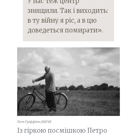
У нас теж центр
знищили. Так і виходить:
в ту війну я ріс, а в цю
доведеться помирати».
Пет Гріффітс/МКЧХ
Із гіркою посмішкою Петро