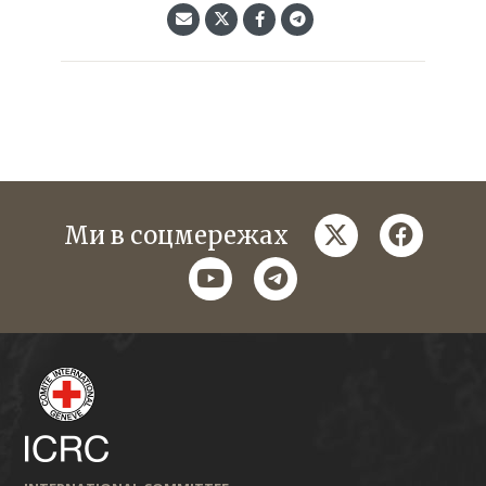
twitter
faceboo
Ми в соцмережах
youtube
telegram