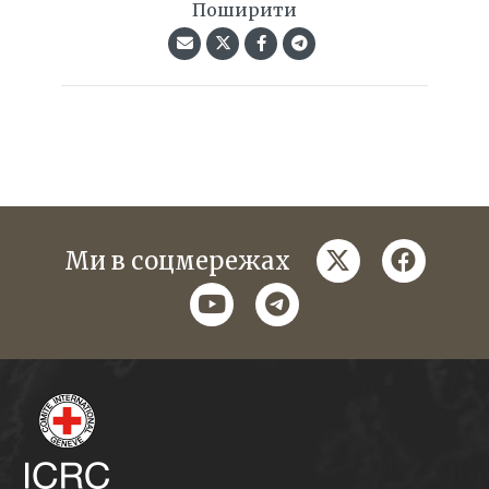
Поширити
twitter
faceboo
Ми в соцмережах
youtube
telegram