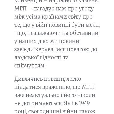
конвенцій – наріжного каменю
МГП – нагадує нам про угоду
між усіма країнами світу про
те, що у війн повинні бути межі,
і що, незважаючи на обставини,
у наших діях ми повинні
завжди керуватися повагою до
людської гідності та
співчуттям.
Дивлячись новини, легко
піддатися враженню, що МГП
вже неактуально і його ніколи
не дотримуються. Як і в 1949
році, сьогоднішні війни також