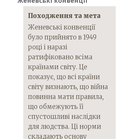
Женевські конвенції
Походження та мета
Женевські конвенції
було прийнято в 1949
році і наразі
ратифіковано всіма
країнами світу. Це
показує, що всі країни
світу визнають, що війна
повинна мати правила,
що обмежують її
спустошливі наслідки
для людства. Ці норми
складають основу