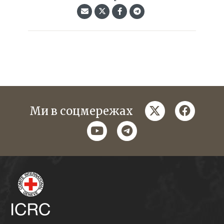
twitter
faceboo
Ми в соцмережах
youtube
telegram