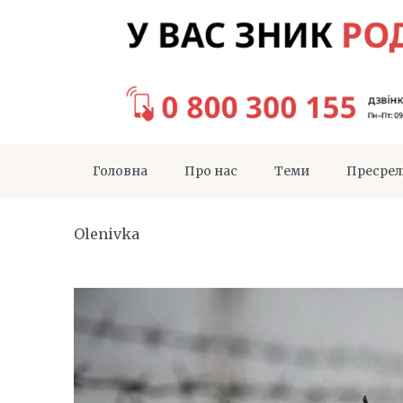
Головна
Про нас
Теми
Пресрел
Olenivka