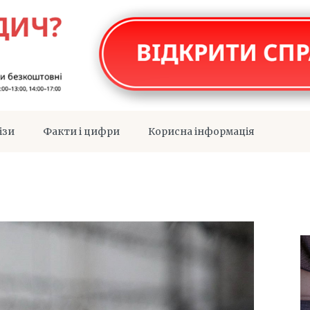
ізи
Факти і цифри
Корисна інформація