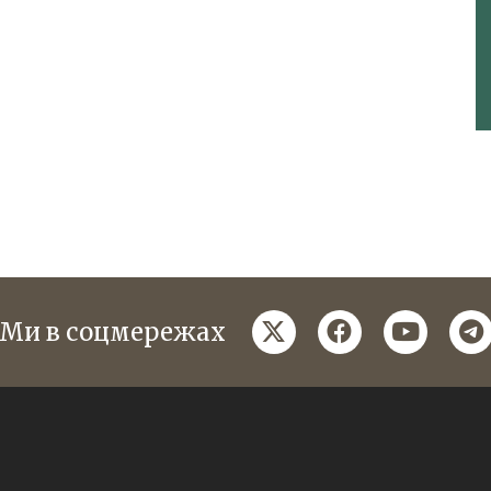
twitter
facebook
youtube
te
Ми в соцмережах