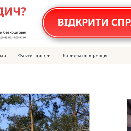
ізи
Факти і цифри
Корисна інформація