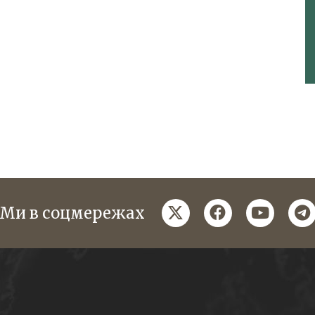
twitter
facebook
youtube
te
Ми в соцмережах