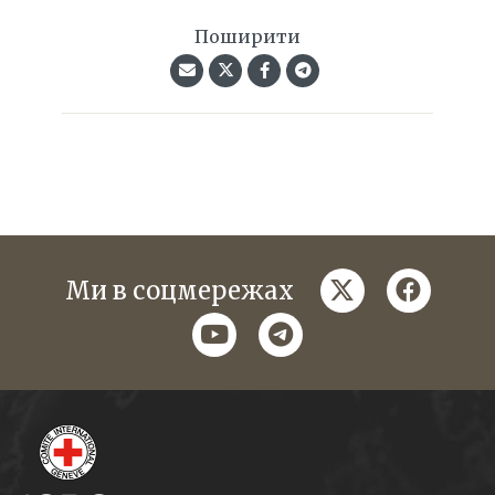
Поширити
twitter
faceboo
Ми в соцмережах
youtube
telegram