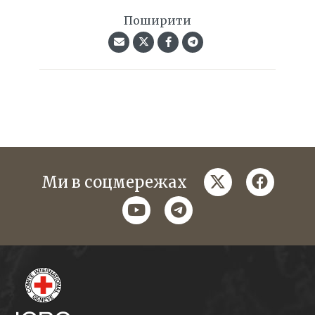
Поширити
twitter
faceboo
Ми в соцмережах
youtube
telegram