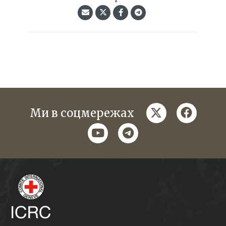
twitter
faceboo
Ми в соцмережах
youtube
telegram