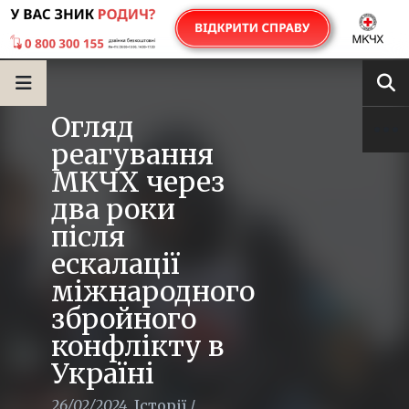
Огляд
реагування
МКЧХ через
два роки
після
ескалації
міжнародного
збройного
конфлікту в
Україні
26/02/2024
,
Історії
/