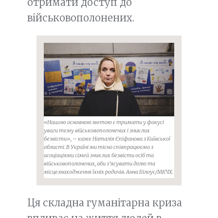
отримати доступ до
військовополонених.
«Нашою основною метою є тримати у фокусі
уваги тему військовополонених і зниклих
безвісти», – каже Наталія Єпіфанова з Київської
області. В Україні ми тісно співпрацюємо з
асоціаціями сімей зниклих безвісти осіб та
військовополонених, аби з’ясувати долю та
місцезнаходження їхніх родичів. Анна Білоус/МКЧХ.
Ця складна гуманітарна криза