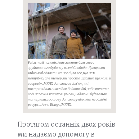
Раїса та її чоловік Іван стоять біля свого
зруйнованого будинку в селі Слобода-Кухарська
Київської області. «У нас було все, що нам
потрібно, але тепер ми просто щасливі, що живі й
здорові». МКЧХ допомагає сім’ям, які
постраждали внаслідок бойових дій, забезпечити
собі належні житлові умови, надаючи будівельні
матеріали, грошову допомогу або інші необхідні
ресурси. Анна Білоус/МКЧХ.
Протягом останніх двох років
ми надаємо допомогу в