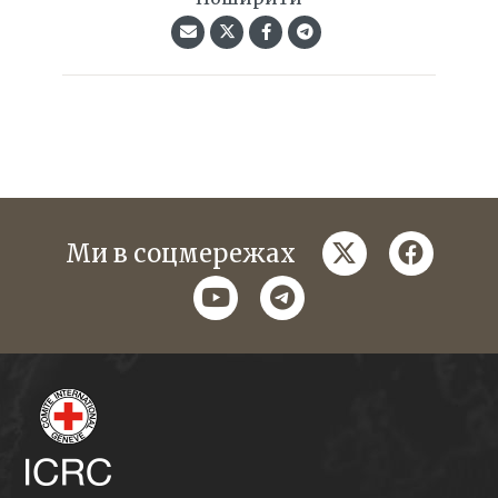
twitter
faceboo
Ми в соцмережах
youtube
telegram