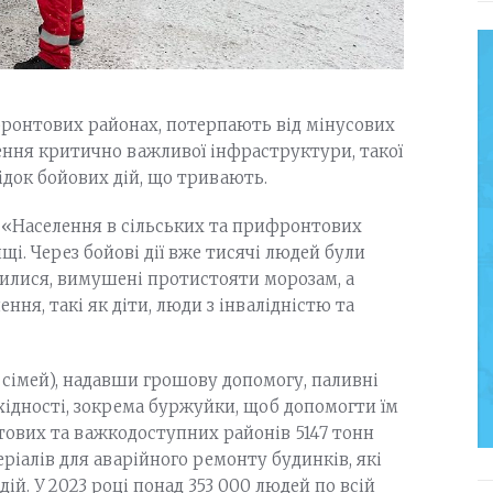
фронтових районах, потерпають від мінусових
ння критично важливої інфраструктури, такої
ідок бойових дій, що тривають.
е: «Населення в сільських та прифронтових
і. Через бойові дії вже тисячі людей були
шилися, вимушені протистояти морозам, а
ння, такі як діти, люди з інвалідністю та
 сімей), надавши грошову допомогу, паливні
хідності, зокрема буржуйки, щоб допомогти їм
тових та важкодоступних районів 5147 тонн
еріалів для аварійного ремонту будинків, які
й. У 2023 році понад 353 000 людей по всій