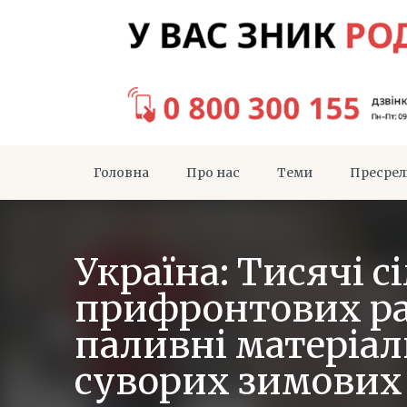
Головна
Про нас
Теми
Пресрел
Україна: Тисячі с
прифронтових р
паливні матеріал
суворих зимових