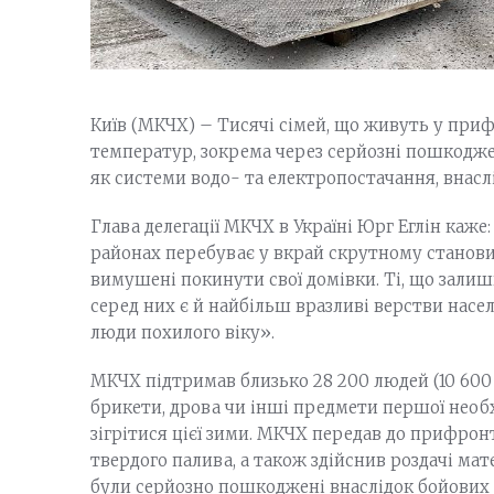
Київ (МКЧХ) – Тисячі сімей, що живуть у при
температур, зокрема через серйозні пошкодже
як системи водо- та електропостачання, внасл
Глава делегації МКЧХ в Україні Юрг Еглін каж
районах перебуває у вкрай скрутному становищ
вимушені покинути свої домівки. Ті, що зали
серед них є й найбільш вразливі верстви населе
люди похилого віку».
МКЧХ підтримав близько 28 200 людей (10 600
брикети, дрова чи інші предмети першої необ
зігрітися цієї зими. МКЧХ передав до прифрон
твердого палива, а також здійснив роздачі мат
були серйозно пошкоджені внаслідок бойових ді