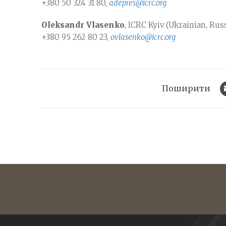
+380 50 324 31 80,
adepres@icrc.org
Oleksandr Vlasenko
, ICRC Kyiv (Ukrainian, Rus
+380 95 262 80 23,
ovlasenko@icrc.org
Поширити