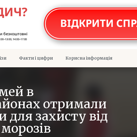
ізи
Факти і цифри
Корисна інформація
імей в
айонах отримали
и для захисту від
 морозів