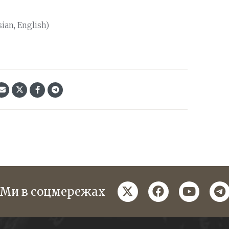
sian, English)
twitter
facebook
youtube
te
Ми в соцмережах