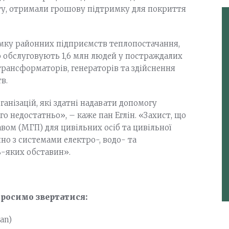
кту, отримали грошову підтримку для покриття
мку районних підприємств теплопостачання,
 обслуговують 1,6 млн людей у постраждалих
трансформаторів, генераторів та здійснення
в.
анізацій, які здатні надавати допомогу
о недостатньо», – каже пан Еглін. «Захист, що
ом (МГП) для цивільних осіб та цивільної
но з системами електро-, водо- та
ь-яких обставин».
просимо звертатися:
ian)