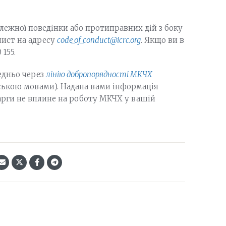
лежної поведінки або протиправних дій з боку
лист на адресу
code_of_conduct@icrc.org
. Якщо ви в
155.
едньо через
лінію добропорядності МКЧХ
ською мовами). Надана вами інформація
рги не вплине на роботу МКЧХ у вашій