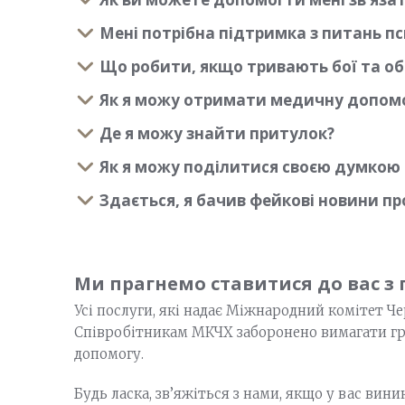
Мені потрібна підтримка з питань пс
Що робити, якщо тривають бої та об
Як я можу отримати медичну допом
Де я можу знайти притулок?
Як я можу поділитися своєю думкою п
Здається, я бачив фейкові новини п
Ми прагнемо ставитися до вас з 
Усі послуги, які надає Міжнародний комітет Ч
Співробітникам МКЧХ заборонено вимагати грош
допомогу.
Будь ласка, зв’яжіться з нами, якщо у вас вин