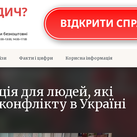
ізи
Факти і цифри
Корисна інформація
ія для людей, які
конфлікту в Україні