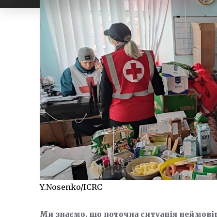
Y.Nosenko/ICRC
Ми знаємо, що поточна ситуація неймовір