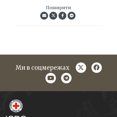
Поширити
twitter
faceboo
Ми в соцмережах
youtube
telegram