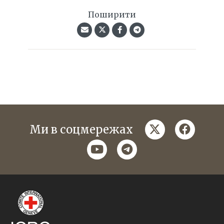
Поширити
twitter
faceboo
Ми в соцмережах
youtube
telegram