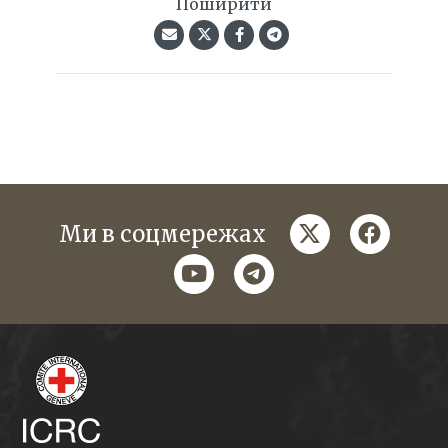
Поширити
twitter
faceboo
Ми в соцмережах
youtube
telegram