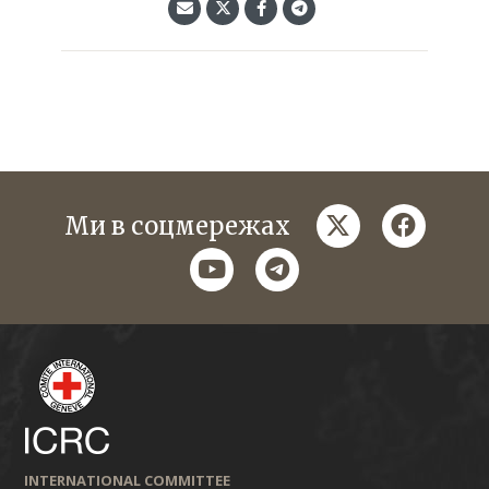
twitter
faceboo
Ми в соцмережах
youtube
telegram
INTERNATIONAL COMMITTEE