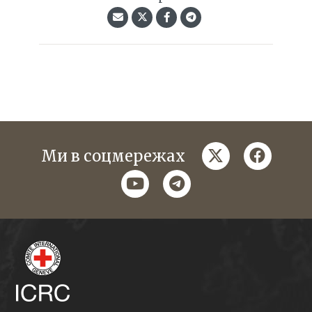
twitter
faceboo
Ми в соцмережах
youtube
telegram