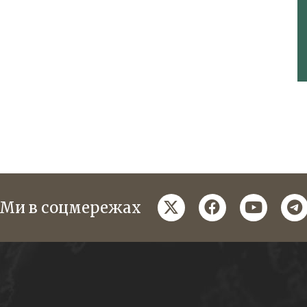
twitter
facebook
youtube
te
Ми в соцмережах