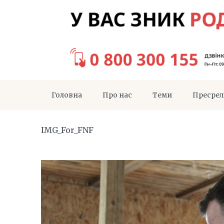
Головна
Про нас
Теми
Пресрел
IMG_For_FNF