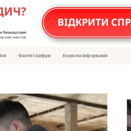
ізи
Факти і цифри
Корисна інформація