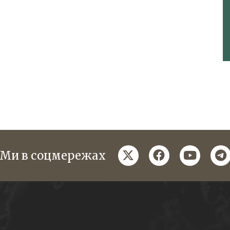
twitter
facebook
youtube
te
Ми в соцмережах