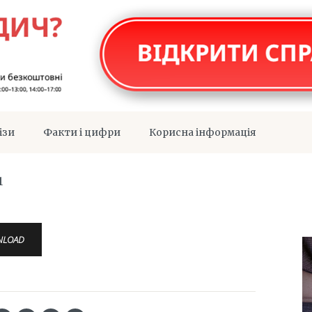
ізи
Факти і цифри
Корисна інформація
1
NLOAD