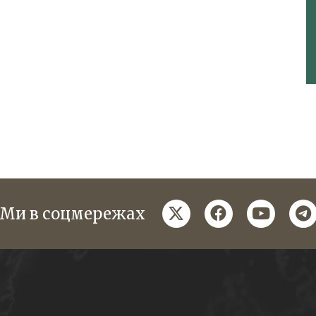
twitter
facebook
youtube
te
Ми в соцмережах