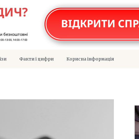
ізи
Факти і цифри
Корисна інформація