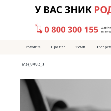
Головна
Про нас
Теми
Пресрел
IMG_9992_0