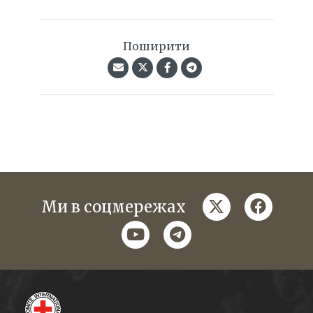
Поширити
twitter
faceboo
Ми в соцмережах
youtube
telegram