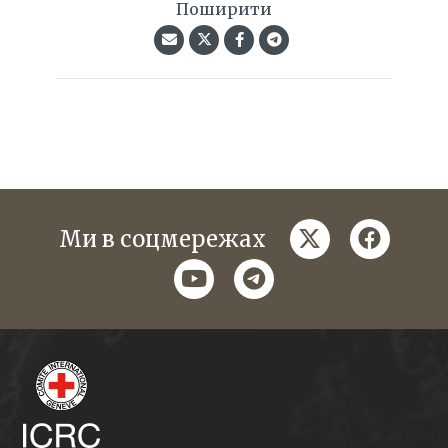
Поширити
twitter
faceboo
Ми в соцмережах
youtube
telegram