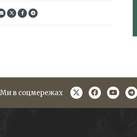
twitter
facebook
youtube
te
Ми в соцмережах