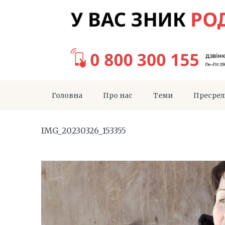
Головна
Про нас
Теми
Пресрел
IMG_20230326_153355