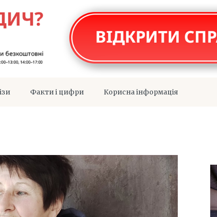
ізи
Факти і цифри
Корисна інформація