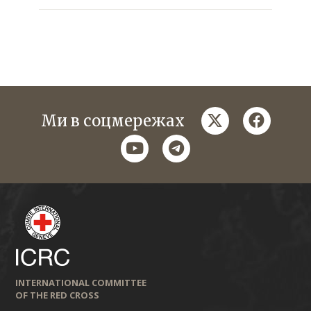
twitter
faceboo
Ми в соцмережах
youtube
telegram
INTERNATIONAL COMMITTEE
OF THE RED CROSS