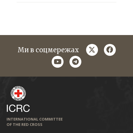
twitter
faceboo
Ми в соцмережах
youtube
telegram
INTERNATIONAL COMMITTEE
OF THE RED CROSS